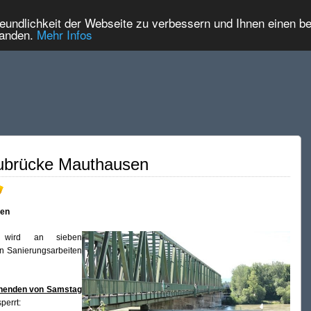
eundlichkeit der Webseite zu verbessern und Ihnen einen b
tanden.
Mehr Infos
ubrücke Mauthausen
sen
 wird an sieben
n Sanierungsarbeiten
enden von Samstag
perrt: