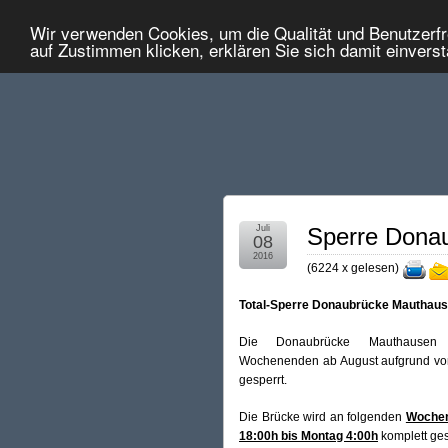
Wir verwenden Cookies, um die Qualität und Benutzerfr
auf Zustimmen klicken, erklären Sie sich damit einvers
Juli
Sperre Dona
08
2016
(
6224 x gelesen
)
Total-Sperre Donaubrücke Mauthau
Die Donaubrücke Mauthausen
Wochenenden ab August aufgrund vo
gesperrt.
Die Brücke wird an folgenden
Wochen
18:00h bis Montag 4:00h
komplett ges