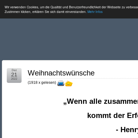
Wir verwenden Cookies, um die Qualität und Benutzerfreundlichkeit der Webseite zu verbess
Zustimmen klicken, erklären Sie sich damit einverstanden.
Mehr Infos
Dez
Weihnachtswünsche
21
2022
(
1918 x gelesen
)
„Wenn alle zusamme
kommt der Erf
- Henr