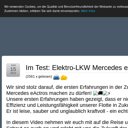
Wir verwenden Cookies, um die Qualität und Benutzerfreundlichkeit der Webseite zu verbess
Zustimmen klicken, erklären Sie sich damit einverstanden.
Mehr Infos
Juni
Im Test: Elektro-LKW Mercedes e
15
2023
(
2561 x gelesen
)
Wir sind stolz darauf, die ersten Erfahrungen in der 
Mercedes eActros machen zu dürfen!
Unsere ersten Erfahrungen haben gezeigt, dass er nic
Effizienz und Leistungsfähigkeit unserer Flotte in Zu
Er ist leise, sauber und unglaublich kraftvoll - ein e
In diesem Video nehmen wir euch mit auf die Reise