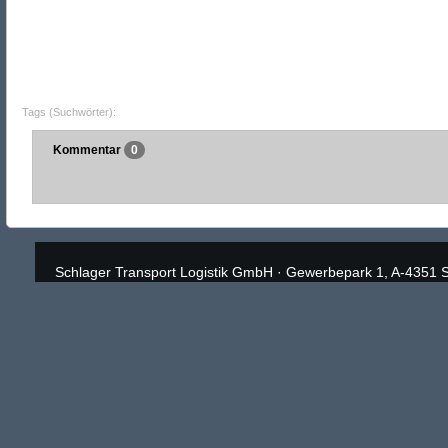
Tags (Suchwörter):
Kommentar
0
Schlager Transport Logistik GmbH
·
Gewerbepark 1, A-4351 