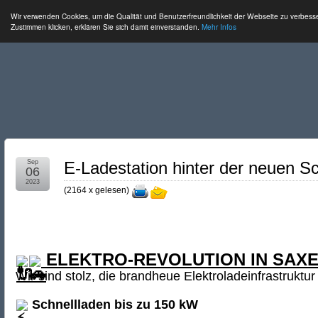
Wir verwenden Cookies, um die Qualität und Benutzerfreundlichkeit der Webseite zu verbess
Zustimmen klicken, erklären Sie sich damit einverstanden.
Mehr Infos
Sep
E-Ladestation hinter der neuen Sc
06
2023
(
2164 x gelesen
)
ELEKTRO-REVOLUTION IN SAX
Wir sind stolz, die brandheue Elektroladeinfrastruktur
Schnellladen bis zu 150 kW