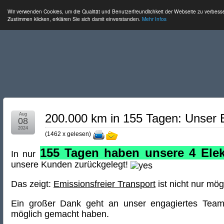
Wir verwenden Cookies, um die Qualität und Benutzerfreundlichkeit der Webseite zu verbess
Zustimmen klicken, erklären Sie sich damit einverstanden.
Mehr Infos
Aug
200.000 km in 155 Tagen: Unser 
08
2024
(
1462 x gelesen
)
155 Tagen haben unsere 4 Ele
In nur
unsere Kunden zurückgelegt!
Das zeigt:
Emissionsfreier Transport
ist nicht nur mög
Ein großer Dank geht an unser engagiertes Team
möglich gemacht haben.