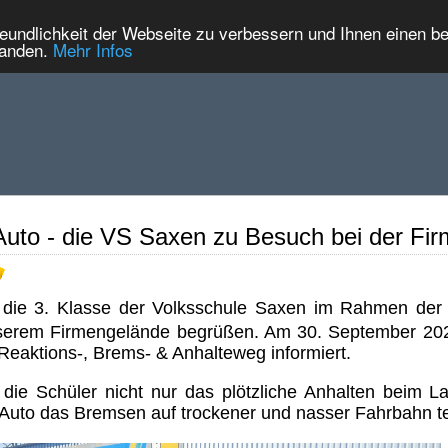
eundlichkeit der Webseite zu verbessern und Ihnen einen b
tanden.
Mehr Infos
 Auto - die VS Saxen zu Besuch bei der Fi
r die 3. Klasse der Volksschule Saxen im Rahmen de
serem Firmengelände begrüßen. Am 30. September 202
aktions-, Brems- & Anhalteweg informiert.
n die Schüler nicht nur das plötzliche Anhalten beim 
m Auto das Bremsen auf trockener und nasser Fahrbahn 