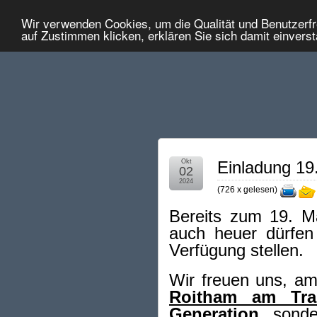
Wir verwenden Cookies, um die Qualität und Benutzerfr
auf Zustimmen klicken, erklären Sie sich damit einvers
Okt
Einladung 19
02
2024
(
726 x gelesen
)
Bereits zum 19. Ma
auch heuer dürfen
Verfügung stellen.
Wir freuen uns, a
Roitham am Trau
Generation
, sond