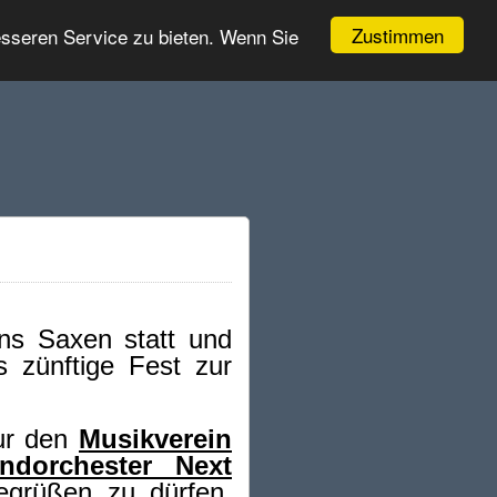
Zustimmen
esseren Service zu bieten. Wenn Sie
ins Saxen statt und
 zünftige Fest zur
ur den
Musikverein
dorchester Next
egrüßen zu dürfen.