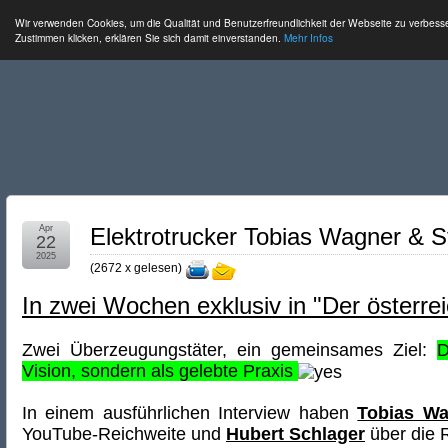
Wir verwenden Cookies, um die Qualität und Benutzerfreundlichkeit der Webseite zu verbess
Zustimmen klicken, erklären Sie sich damit einverstanden.
Mehr Infos
Apr
Elektrotrucker Tobias Wagner & S
22
2025
(
2672 x gelesen
)
In zwei Wochen exklusiv in "Der österre
Zwei Überzeugungstäter, ein gemeinsames Ziel:
D
Vision, sondern als gelebte Praxis
In einem ausführlichen Interview haben
Tobias Wa
YouTube-Reichweite und
Hubert Schlager
über die R