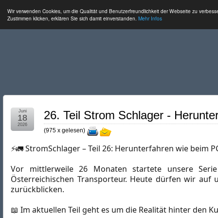
Wir verwenden Cookies, um die Qualität und Benutzerfreundlichkeit der Webseite zu verbess
Zustimmen klicken, erklären Sie sich damit einverstanden.
Mehr Infos
Juni
26. Teil Strom Schlager - Herunt
18
2026
(
975 x gelesen
)
⚡🚛 StromSchlager – Teil 26: Herunterfahren wie beim P
Vor mittlerweile 26 Monaten startete unsere Serie 
Österreichischen Transporteur. Heute dürfen wir auf un
zurückblicken.
📖 Im aktuellen Teil geht es um die Realität hinter den Ku