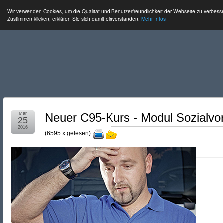
Wir verwenden Cookies, um die Qualität und Benutzerfreundlichkeit der Webseite zu verbess
Zustimmen klicken, erklären Sie sich damit einverstanden.
Mehr Infos
Mär
Neuer C95-Kurs - Modul Sozialvor
25
2016
(
6595 x gelesen
)