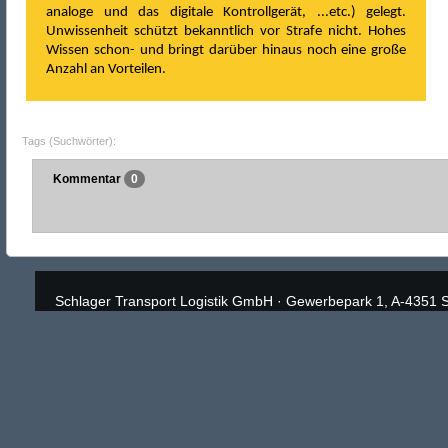
analoge und das digitale Kontrollgerät, ...etc.) gelegt.
Unwissenheit schützt bekanntlich vor Strafe nicht. Hohes
Wissen schon- und bringt darüber hinaus noch eine große
Anzahl an Vorteilen.
Tags (Suchwörter):
Kommentar
0
Schlager Transport Logistik GmbH
·
Gewerbepark 1, A-4351 